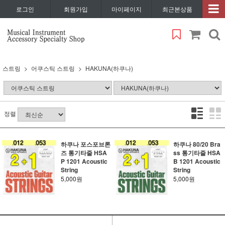
로그인
회원가입
마이페이지
최근본상품
스트링
어쿠스틱 스트링
HAKUNA(하쿠나)
정렬
하쿠나 포스포브론
하쿠나 80/20 Bra
즈 통기타줄 HSA
ss 통기타줄 HSA
P 1201 Acoustic
B 1201 Acoustic
String
String
5,000원
5,000원