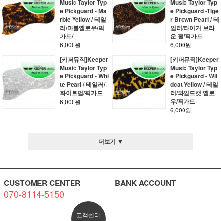
Music Taylor Typ
Music Taylor Typ
e Pickguard - Ma
e Pickguard -Tige
rble Yellow / 테일
r Brown Pearl / 테
러/마블옐로우/픽
일러/타이거 브라
가드/
운 펄/픽가드
6,000원
6,000원
[키퍼뮤직]Keeper
[키퍼뮤직]Keeper
Music Taylor Typ
Music Taylor Typ
e Pickguard - Whi
e Pickguard - Wil
te Pearl / 테일러/
dcat Yellow / 테일
화이트펄/픽가드
러/와일드캣 옐로
우/픽가드
6,000원
6,000원
더보기 ▼
CUSTOMER CENTER
BANK ACCOUNT
070-8114-5150
고객센터