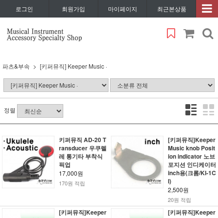
로그인
회원가입
마이페이지
최근본상품
파츠&부속
[키퍼뮤직] Keeper Music ·
정렬
키퍼뮤직 AD-20 T
[키퍼뮤직]Keeper
ransducer 우쿠렐
Music knob Posit
레 통기타 부착식
ion indicator 노브
픽업
포지션 인디케이터
inch용(크롬/KI-1C
17,000원
I)
170원 적립
2,500원
20원 적립
[키퍼뮤직]Keeper
[키퍼뮤직]Keeper