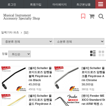
로그인
회원가입
마이페이지
최근본상품
일렉기타 파츠
[암] ·
정렬
[쉘러] Schaller 플
[쉘러] Schaller 플
로이드로즈 암핸들
로이드로즈 암핸들
블랙 Floydrose A
크롬 Floydrose A
rm Black
rm Chrome
45,000원
38,000원
450원 적립
380원 적립
[쉘러] Schaller 플
[펜더] Fender ME
로이드로즈 암핸들
XICO Standard St
골드 Floydrose A
rat ARM 멕펜 스