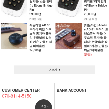
릿지핀/ 스몰 인레
릿지핀/ 라지 인레
이/ Ebony Bridge
이/ Ebony Bridge
Pin
Pin
29,000원
29,000원
290원 적립
290원 적립
애들라인 AD 30
[애들라인] Adelin
부착식 픽업 어쿠
e AD 81 부착식 트
스틱 통기타 클래
랜스듀서 픽업/ 어
식 우쿨렐레 칼림
쿠스틱 통기타/ 클
바 카혼 만돌린 해
래식/ 우쿨렐레/ 칼
금 바이올린
림바/ 카혼/ 만돌린/
해금/ 바이올린
24,000원
(품절)
더보기 ▼
CUSTOMER CENTER
BANK ACCOUNT
070-8114-5150
고객센터