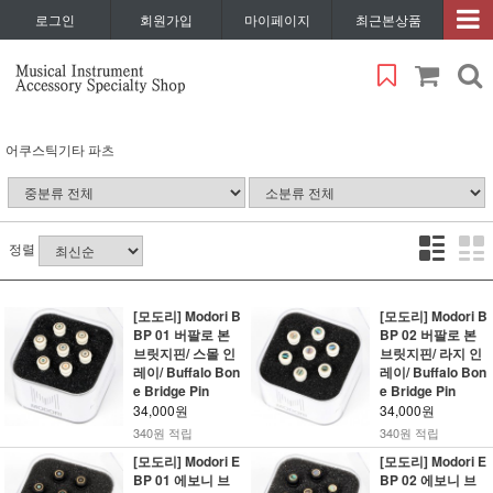
로그인
회원가입
마이페이지
최근본상품
어쿠스틱기타 파츠
정렬
[모도리] Modori B
[모도리] Modori B
BP 01 버팔로 본
BP 02 버팔로 본
브릿지핀/ 스몰 인
브릿지핀/ 라지 인
레이/ Buffalo Bon
레이/ Buffalo Bon
e Bridge Pin
e Bridge Pin
34,000원
34,000원
340원 적립
340원 적립
[모도리] Modori E
[모도리] Modori E
BP 01 에보니 브
BP 02 에보니 브