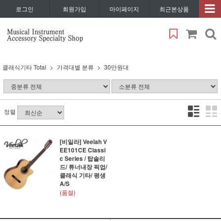
로그인
회원가입
마이페이지
최근본상품
클래식기타 Total
가격대별 분류
30만원대
정렬
[비일라] Veelah V
EE101CE Classi
c Series / 탑솔리
드/ 튜너내장 픽업/
클래식 기타/ 평생
A/S
(품절)