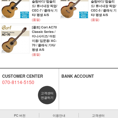
슬림바디/ 탑솔리
슬림바디/ 탑솔리
드/ 튜너내장 픽업/
드/ 튜너내장 픽업/
CEC-7 / 클래식 기
CEC-5 / 클래식 기
타/ 평생 A/S
타/ 평생 A/S
(품절)
(품절)
[콜트] Cort AC70
Classic Series /
미니사이즈/ 어린
이용/ 입문용/ AC-
70 / 클래식 기타/
평생 A/S
(품절)
CUSTOMER CENTER
BANK ACCOUNT
070-8114-5150
고객센터
연결하기
PC 버전
이용안내
고객센터