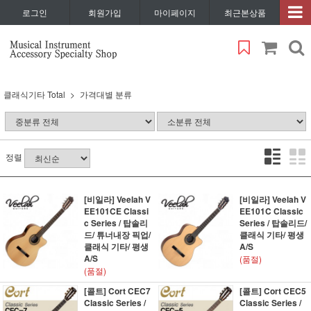
로그인
회원가입
마이페이지
최근본상품
클래식기타 Total
가격대별 분류
정렬
[비일라] Veelah V
[비일라] Veelah V
EE101CE Classi
EE101C Classic
c Series / 탑솔리
Series / 탑솔리드/
드/ 튜너내장 픽업/
클래식 기타/ 평생
클래식 기타/ 평생
A/S
A/S
(품절)
(품절)
[콜트] Cort CEC7
[콜트] Cort CEC5
Classic Series /
Classic Series /