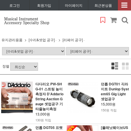
로그인
회원가입
마이페이지
최근본상품
유지관리용품
[수리&셋업 공구] ·
[리페어 공구] ·
정렬
다다리오 PW-SH
던롭 DGT01 긱라
G-01 스트링 높이
이트 Dunlop Syst
측정자 D'Addario
em65 Gig Light
String Aaction G
셋업공구
auge 셋업공구 기
15,000원
타줄높이측정
150원 적립
13,000원
130원 적립
던롭 DGT05 프렛
[플래닛웨이브US