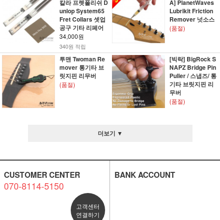
칼라 프렛폴리쉬 D
A] PlanetWaves
unlop System65
Lubrikit Friction
Fret Collars 셋업
Remover 넛소스
공구 기타 리페어
(품절)
34,000원
340원 적립
투맨 Twoman Re
[빅락] BigRock S
mover 통기타 브
NAPZ Bridge Pin
릿지핀 리무버
Puller / 스냅즈/ 통
기타 브릿지핀 리
(품절)
무버
(품절)
더보기 ▼
CUSTOMER CENTER
BANK ACCOUNT
070-8114-5150
고객센터
연결하기