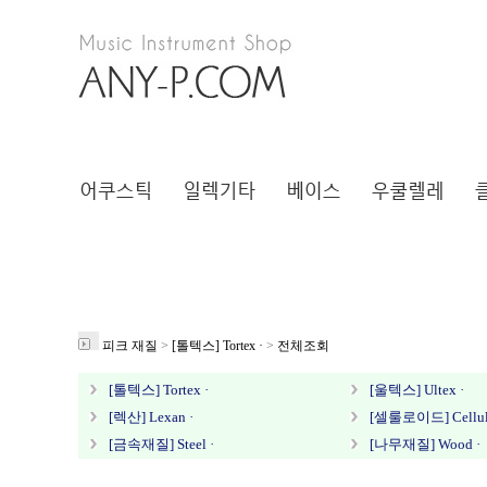
피크 재질
>
[톨텍스] Tortex ·
>
전체조회
[톨텍스] Tortex ·
[울텍스] Ultex ·
[렉산] Lexan ·
[셀룰로이드] Cellulo
[금속재질] Steel ·
[나무재질] Wood ·