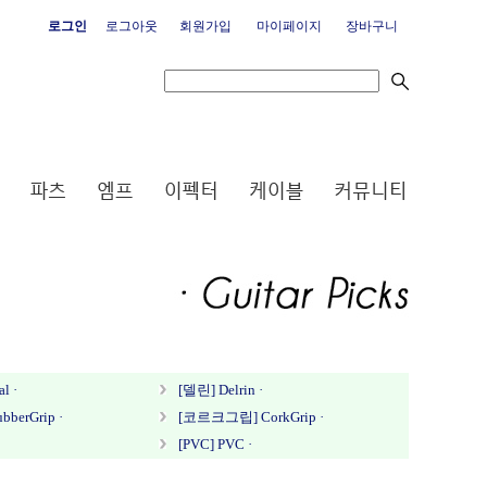
로그인
로그아웃
회원가입
마이페이지
장바구니
l ·
[델린] Delrin ·
berGrip ·
[코르크그립] CorkGrip ·
[PVC] PVC ·