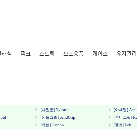
[나일론] Nylon ·
[아세탈] Aceta
id ·
[샌드그립] SandGrip ·
[루버그립] Rub
[카본] Carbon ·
[펠트] Felt ·