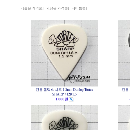
[높은 가격순]
[낮은 가격순]
[이름순]
던롭 톨텍스 샤프 1.5mm Dunlop Tortex
던롭 톨
SHARP 412R1.5
1,000원