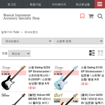
로그인
회원가입
마이페이지
최근본상품
일렉기타 Total
국내브랜드
정렬
스윙 Swing S250
스윙 Swing S150
SP Stratocaster /
SP Stratocaster /
스트라토캐스터 /
입문용 / 스트랫/ 싱
S-250SP / 스트랫/
싱험/ 평생 A/S
싱싱험/ 평생 A/S
(품절)
(품절)
[볼캔] Volcan NE
[콜트] Cort G250
MESIS FR 네미시
TAB / 타바코 버스
스/ 플라잉 브이 /
트/ 입문용/ 일렉기