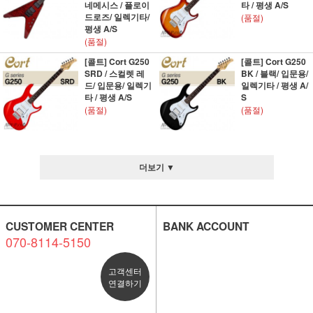
네메시스 / 플로이
타 / 평생 A/S
드로즈/ 일렉기타/
(품절)
평생 A/S
(품절)
[콜트] Cort G250
[콜트] Cort G250
SRD / 스컬렛 레
BK / 블랙/ 입문용/
드/ 입문용/ 일렉기
일렉기타 / 평생 A/
타 / 평생 A/S
S
(품절)
(품절)
더보기 ▼
CUSTOMER CENTER
BANK ACCOUNT
070-8114-5150
고객센터
연결하기