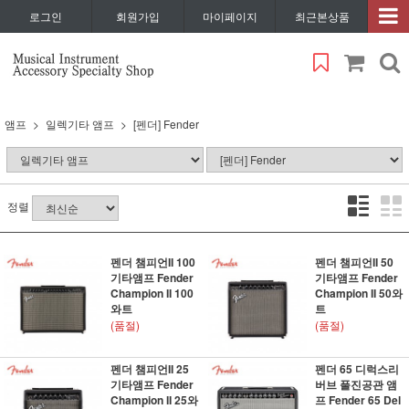
로그인
회원가입
마이페이지
최근본상품
앰프
일렉기타 앰프
[펜더] Fender
정렬
펜더 챔피언II 100
펜더 챔피언II 50
기타앰프 Fender
기타앰프 Fender
Champion II 100
Champion II 50와
와트
트
(품절)
(품절)
펜더 챔피언II 25
펜더 65 디럭스리
기타앰프 Fender
버브 풀진공관 앰
Champion II 25와
프 Fender 65 Del