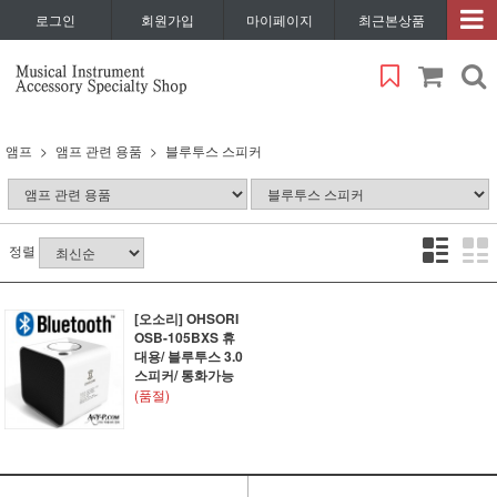
로그인
회원가입
마이페이지
최근본상품
앰프
앰프 관련 용품
블루투스 스피커
정렬
[오소리] OHSORI
OSB-105BXS 휴
대용/ 블루투스 3.0
스피커/ 통화가능
(품절)