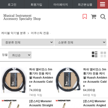
로그인
회원가입
마이페이지
최근본상품
케이블 악기별 분류
어쿠스틱 전용 ·
정렬
허쉬 앰비언스 5m
허쉬 앰비언스 3m
통기타 전용 케이
통기타 전용 케이
블 Hussh Ambien
블 Hussh Ambien
ce Acoustic Cabl
ce Acoustic Cabl
e
e
74,000원
64,000원
740원 적립
640원 적립
[몬스터] Monster
[몬스터] Monster
Acoustic Straight
Acoustic Angled