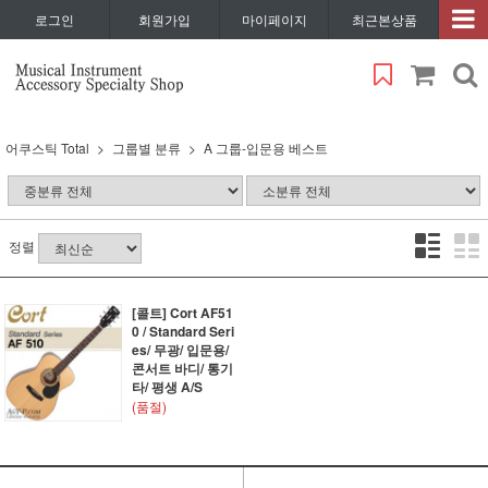
로그인
회원가입
마이페이지
최근본상품
어쿠스틱 Total
그룹별 분류
A 그룹-입문용 베스트
정렬
[콜트] Cort AF51
0 / Standard Seri
es/ 무광/ 입문용/
콘서트 바디/ 통기
타/ 평생 A/S
(품절)