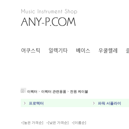
이펙터
>
이펙터 관련용품
>
전원 케이블
프로텍터
파워 서플라이
[높은 가격순]
[낮은 가격순]
[이름순]