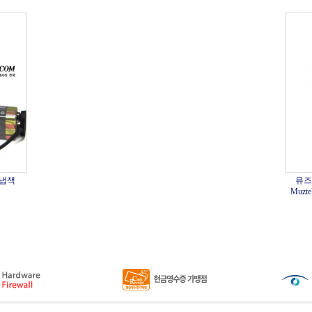
스냅잭
뮤즈
Muzte