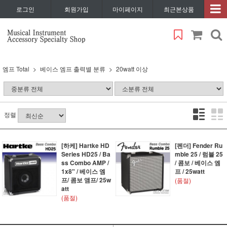
로그인
회원가입
마이페이지
최근본상품
엠프 Total
베이스 엠프 출력별 분류
20watt 이상
정렬
[하케] Hartke HD
[펜더] Fender Ru
Series HD25 / Ba
mble 25 / 럼블 25
ss Combo AMP /
/ 콤보 / 베이스 엠
1x8" / 베이스 엠
프 / 25watt
프/ 콤보 앰프/ 25w
(품절)
att
(품절)