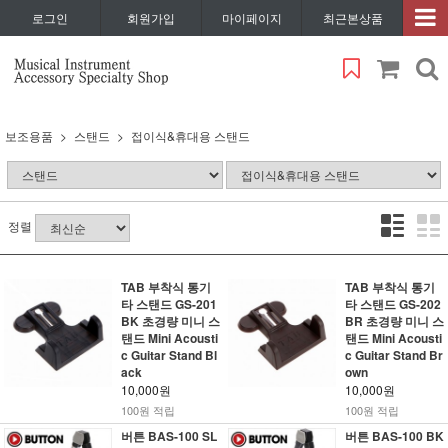
로그인
회원가입
마이페이지
최근본상품
보조용품
스탠드
접이식&휴대용 스탠드
정렬
TAB 부착식 통기
TAB 부착식 통기
타 스탠드 GS-201
타 스탠드 GS-202
BK 초경량 미니 스
BR 초경량 미니 스
탠드 Mini Acousti
탠드 Mini Acousti
c Guitar Stand Bl
c Guitar Stand Br
ack
own
10,000원
10,000원
100원 적립
100원 적립
버튼 BAS-100 SL
버튼 BAS-100 BK