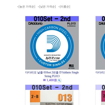
[높은 가격순]
[낮은 가격순]
[이름순]
다다리오 낱줄 010set 2번줄 D'Addario Single
다다리오 낱
String PL013
￦ 1,400원