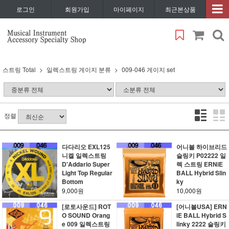
로그인
회원가입
마이페이지
최근본상품
스트링 Total
일렉스트링 게이지 분류
009-046 게이지 set
정렬
다다리오 EXL125
어니볼 하이브리드
니켈 일렉스트링
슬링키 P02222 일
D'Addario Super
렉 스트링 ERNiE
Light Top Regular
BALL Hybrid Slin
Bottom
ky
9,000원
10,000원
[로토사운드] ROT
[어니볼USA] ERN
O SOUND Orang
iE BALL Hybrid S
e 009 일렉스트링
linky 2222 슬링키