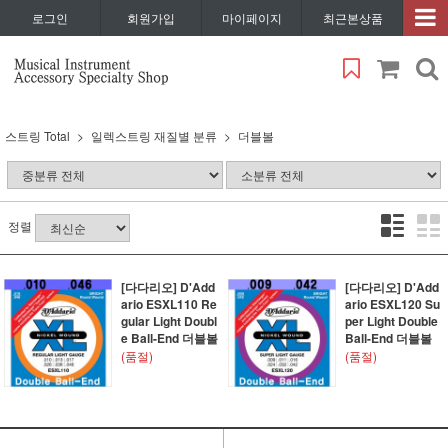
로그인
회원가입
마이페이지
최근본상품
스트링 Total
일렉스트링 재질별 분류
더블볼
정렬
[다다리오] D'Add
[다다리오] D'Add
ario ESXL110 Re
ario ESXL120 Su
gular Light Doubl
per Light Double
e Ball-End 더블볼
Ball-End 더블볼
(품절)
(품절)