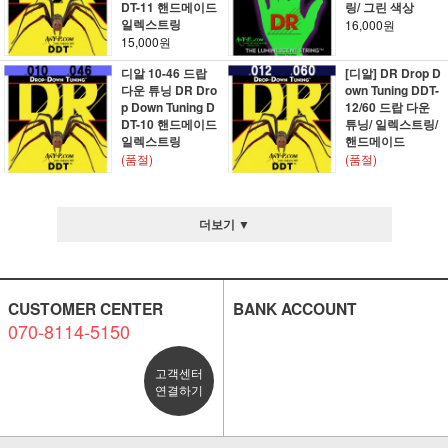
DT-11 핸드메이드
링/ 그린 색상
일렉스트링
16,000원
15,000원
디알 10-46 드랍
[디알] DR Drop D
다운 튜닝 DR Dro
own Tuning DDT-
p Down Tuning D
12/60 드랍 다운
DT-10 핸드메이드
튜닝/ 일렉스트링/
일렉스트링
핸드메이드
(품절)
(품절)
더보기 ▼
CUSTOMER CENTER
BANK ACCOUNT
070-8114-5150
고객센터
연결하기