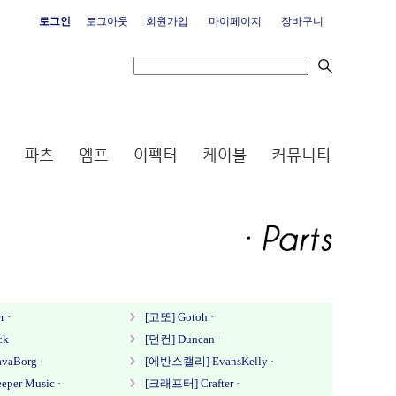
로그인
로그아웃
회원가입
마이페이지
장바구니
r ·
[고또] Gotoh ·
k ·
[던컨] Duncan ·
aBorg ·
[에반스캘리] EvansKelly ·
er Music ·
[크래프터] Crafter ·