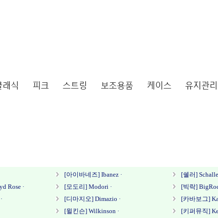
[아이바네즈] Ibanez ·
[쉘러] Schalle
 Rose ·
[모도리] Modori ·
[빅락] BigRoc
·
[디마지오] Dimazio ·
[카바보그] Kav
[윌킨슨] Wilkinson ·
[키퍼뮤직] Keep