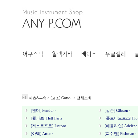
파츠&부속
>
[고또] Gotoh ·
>
전체조회
[펜더] Fender ·
[깁슨] Gibson ·
[헬파츠] Hell Parts ·
[플로이드로즈] Floyd
[저스트프로] Justpro ·
[애들라인] Adeline 
[아텍] Artec ·
[피쉬맨] Fishman ·