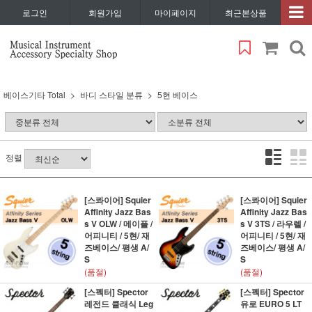
로그인
회원가입
마이페이지
최근본상품
베이스기타 Total
바디 스타일 분류
5현 베이스
정렬
[스콰이어] Squier
[스콰이어] Squier
Affinity Jazz Bas
Affinity Jazz Bas
s V OLW / 메이플 /
s V 3TS / 라우렐 /
어피니티 / 5현/ 재
어피니티 / 5현/ 재
즈베이스/ 평생 A/
즈베이스/ 평생 A/
S
S
(품절)
(품절)
[스펙터] Spector
[스펙터] Spector
레전드 클래식 Leg
유로 EURO 5 LT