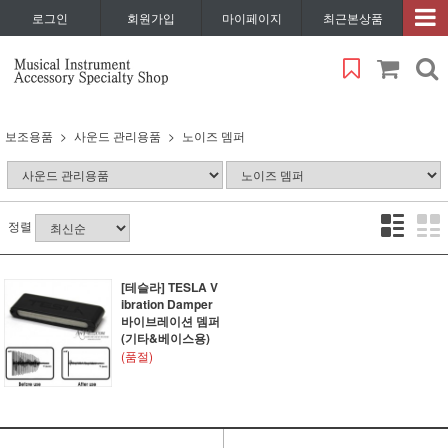
로그인
회원가입
마이페이지
최근본상품
보조용품
사운드 관리용품
노이즈 뎀퍼
정렬
[테슬라] TESLA V
ibration Damper
바이브레이션 뎀퍼
(기타&베이스용)
(품절)