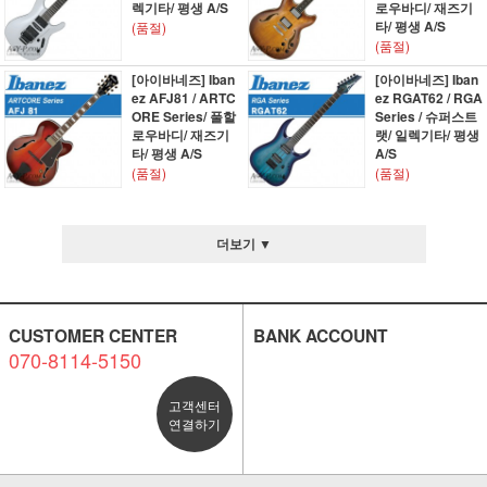
렉기타/ 평생 A/S
로우바디/ 재즈기
타/ 평생 A/S
(품절)
(품절)
[아이바네즈] Iban
[아이바네즈] Iban
ez AFJ81 / ARTC
ez RGAT62 / RGA
ORE Series/ 풀할
Series / 슈퍼스트
로우바디/ 재즈기
랫/ 일렉기타/ 평생
타/ 평생 A/S
A/S
(품절)
(품절)
더보기 ▼
CUSTOMER CENTER
BANK ACCOUNT
070-8114-5150
고객센터
연결하기