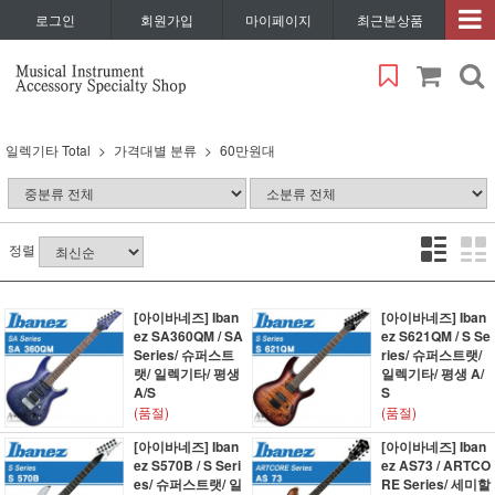
로그인
회원가입
마이페이지
최근본상품
일렉기타 Total
가격대별 분류
60만원대
정렬
[아이바네즈] Iban
[아이바네즈] Iban
ez SA360QM / SA
ez S621QM / S Se
Series/ 슈퍼스트
ries/ 슈퍼스트랫/
랫/ 일렉기타/ 평생
일렉기타/ 평생 A/
A/S
S
(품절)
(품절)
[아이바네즈] Iban
[아이바네즈] Iban
ez S570B / S Seri
ez AS73 / ARTCO
es/ 슈퍼스트랫/ 일
RE Series/ 세미할