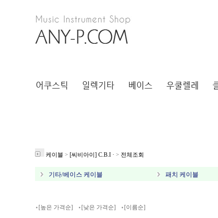
케이블
>
[씨비아이] C.B.I ·
>
전체조회
기타/베이스 케이블
패치 케이블
[높은 가격순]
[낮은 가격순]
[이름순]