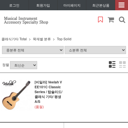
로그인
회원가입
마이페이지
최근본상품
클래식기타 Total
목재별 분류
Top Solid
정렬
[비일라] Veelah V
EE101C Classic
Series / 탑솔리드/
클래식 기타/ 평생
A/S
(품절)