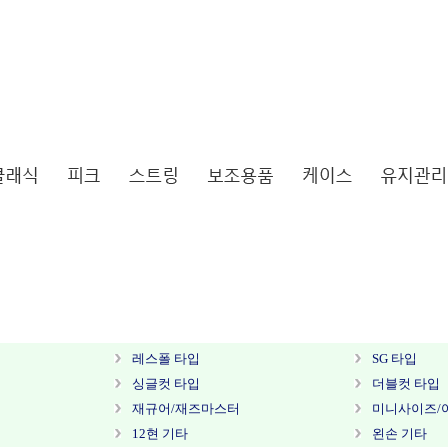
레스폴 타입
SG 타입
싱글컷 타입
더블컷 타입
재규어/재즈마스터
미니사이즈/
12현 기타
왼손 기타