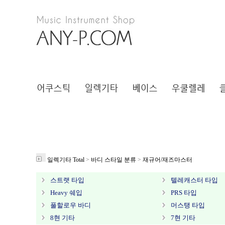
일렉기타 Total
>
바디 스타일 분류
>
재규어/재즈마스터
스트랫 타입
텔레캐스터 타입
Heavy 쉐입
PRS 타입
풀할로우 바디
머스탱 타입
8현 기타
7현 기타