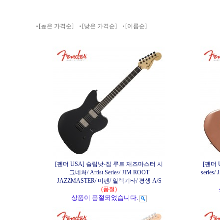
[높은 가격순]
[낮은 가격순]
[이름순]
[펜더 USA] 슬립낫-짐 루트 재즈마스터 시
[펜더 
그네처/ Artist Series/ JIM ROOT
serie
JAZZMASTER/ 미펜/ 일렉기타/ 평생 A/S
(품절)
상품이 품절되었습니다.