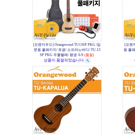
[오렌지우드] Orangewood TU13SP PKG /입
[오렌지
문용 풀패키지/ 유광/ 소프라노바디/ TU-13
용 풀패
SP PKG 우쿨렐레/ 평생 A/S
(품절)
상품이 품절되었습니다.