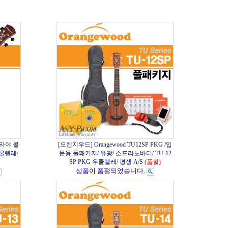
플라야 콜
[오렌지우드] Orangewood TU12SP PKG /입
우쿨렐레/
문용 풀패키지/ 유광/ 소프라노바디/ TU-12
SP PKG 우쿨렐레/ 평생 A/S
(품절)
상품이 품절되었습니다.