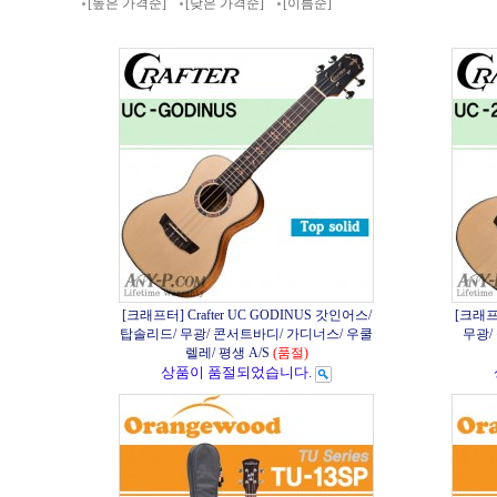
[높은 가격순]
[낮은 가격순]
[이름순]
[크래프터] Crafter UC GODINUS 갓인어스/
[크래프터]
탑솔리드/ 무광/ 콘서트바디/ 가디너스/ 우쿨
무광/
렐레/ 평생 A/S
(품절)
상품이 품절되었습니다.