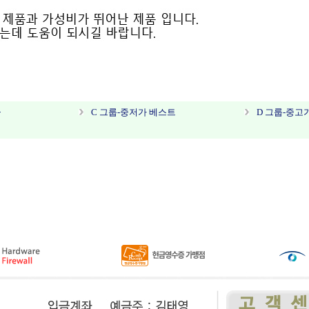
급
C 그룹-중저가 베스트
D 그룹-중고