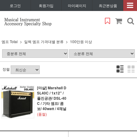
로그인
회원가입
마이페이지
최근본상품
엠프 Total
일렉 엠프 가격대별 분류
100만원 이상
정렬
[마샬] Marshall D
SL40C / 1x12" /
풀진공관/ DSL-40
C / 기타 엠프/ 콤
보/ 40watt / 4채널
(품절)