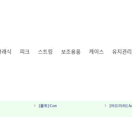
[콜트] Cort
[어드미라] Ad