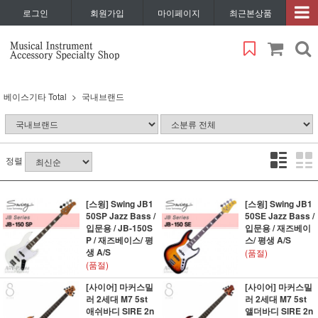
로그인
회원가입
마이페이지
최근본상품
베이스기타 Total
국내브랜드
정렬
[스윙] Swing JB1
[스윙] Swing JB1
50SP Jazz Bass /
50SE Jazz Bass /
입문용 / JB-150S
입문용 / 재즈베이
P / 재즈베이스/ 평
스/ 평생 A/S
생 A/S
(품절)
(품절)
[사이어] 마커스밀
[사이어] 마커스밀
러 2세대 M7 5st
러 2세대 M7 5st
애쉬바디 SIRE 2n
앨더바디 SIRE 2n