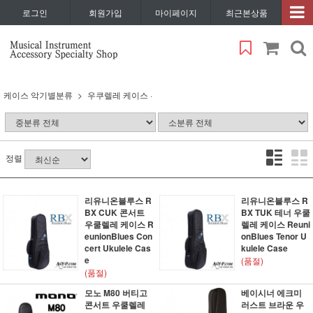
로그인
회원가입
마이페이지
최근본상품
케이스 악기별분류
우쿠렐레 케이스 ·
정렬
리유니온블루스 R
리유니온블루스 R
BX CUK 콘서트
BX TUK 테너 우쿨
우쿨렐레 케이스 R
렐레 케이스 Reuni
eunionBlues Con
onBlues Tenor U
cert Ukulele Cas
kulele Case
e
(품절)
(품절)
모노 M80 버티고
베이시너 에크미
콘서트 우쿨렐레
러스트 브라운 우