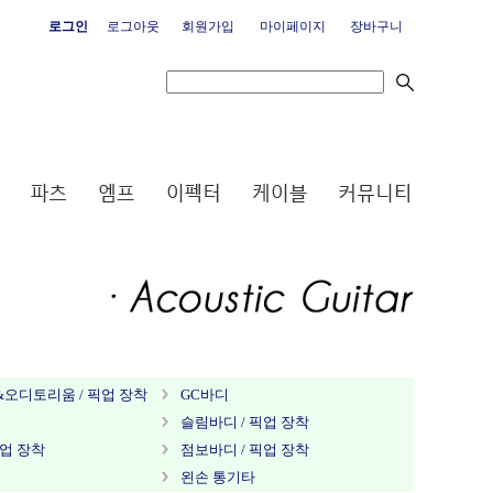
로그인
로그아웃
회원가입
마이페이지
장바구니
오디토리움 / 픽업 장착
GC바디
슬림바디 / 픽업 장착
픽업 장착
점보바디 / 픽업 장착
왼손 통기타