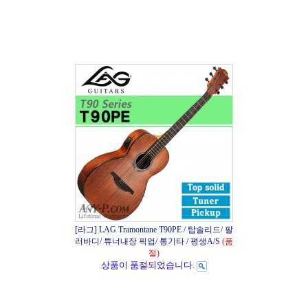
[라그] LAG Tramontane T90PE / 탑솔리드/ 팔
러바디/ 튜너내장 픽업/ 통기타 / 평생A/S
(품
절)
상품이 품절되었습니다.