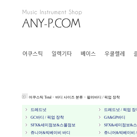
어쿠스틱 Total
>
바디 사이즈 분류
>
팔러바디 / 픽업 장착
드레드넛
드레드넛 / 픽업 장
GC바디 / 픽업 장착
GA&GP바디
SFX&세미점보&스몰점보
SFX&세미점보&스
쥬니어&빅베이비 바디
쥬니어&빅베이비 