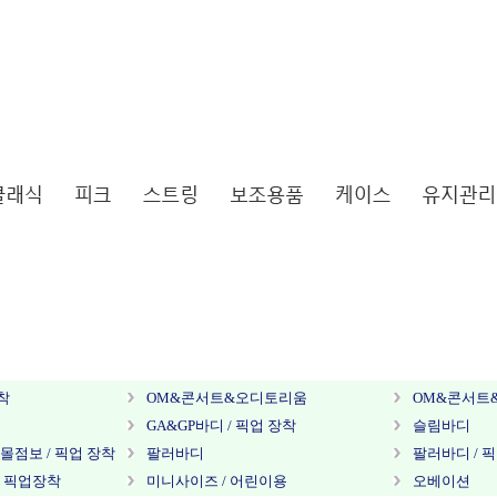
착
OM&콘서트&오디토리움
OM&콘서트&
GA&GP바디 / 픽업 장착
슬림바디
몰점보 / 픽업 장착
팔러바디
팔러바디 / 
/ 픽업장착
미니사이즈 / 어린이용
오베이션