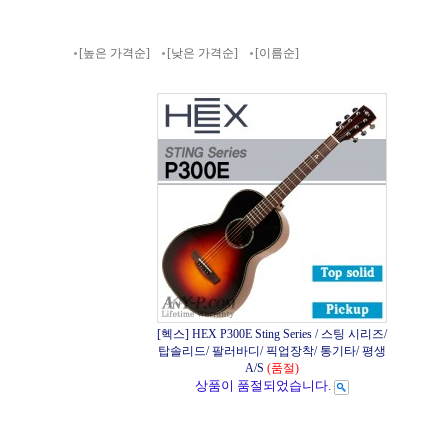
[높은 가격순]
[낮은 가격순]
[이름순]
[헥스] HEX P300E Sting Series / 스팅 시리즈/
탑솔리드/ 팔러바디/ 픽업장착/ 통기타/ 평생
A/S
(품절)
상품이 품절되었습니다.