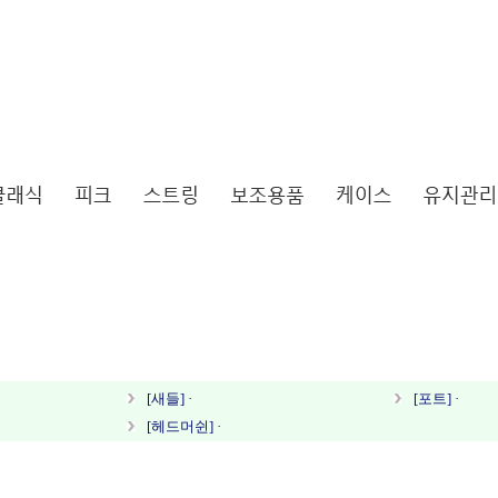
[새들] ·
[포트] ·
[헤드머쉰] ·