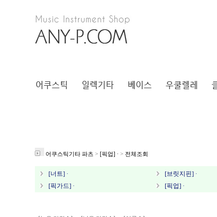
어쿠스틱기타 파츠
>
[픽업] ·
>
전체조회
[너트] ·
[브릿지핀] ·
[픽가드] ·
[픽업] ·