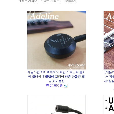
[높은 가격순]
[낮은 가격순]
[이름순]
애들라인 AD 30 부착식 픽업 어쿠스틱 통기
[애들라
타 클래식 우쿨렐레 칼림바 카혼 만돌린 해
서 픽
금 바이올린
레/ 칼
￦ 24,000원