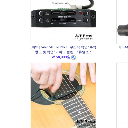
[아텍] Artec SHP5-ENN 어쿠스틱 픽업/ 부착
키퍼뮤직
형 노컷 픽업/ 마이크 블렌드/ 듀얼소스
￦ 58,000원