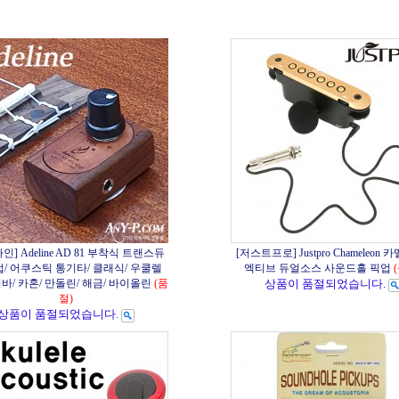
인] Adeline AD 81 부착식 트랜스듀
[저스트프로] Justpro Chameleon 
업/ 어쿠스틱 통기타/ 클래식/ 우쿨렐
엑티브 듀얼소스 사운드홀 픽업
림바/ 카혼/ 만돌린/ 해금/ 바이올린
(품
상품이 품절되었습니다.
절)
상품이 품절되었습니다.