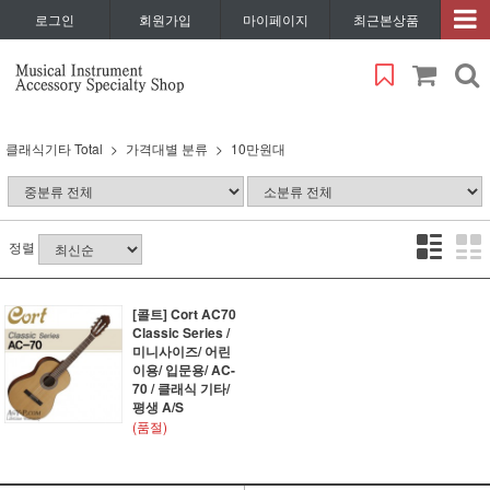
로그인
회원가입
마이페이지
최근본상품
클래식기타 Total
가격대별 분류
10만원대
정렬
[콜트] Cort AC70
Classic Series /
미니사이즈/ 어린
이용/ 입문용/ AC-
70 / 클래식 기타/
평생 A/S
(품절)