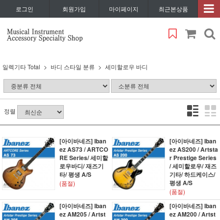
로그인
회원가입
마이페이지
최근본상품
일렉기타 Total
바디 스타일 분류
세미할로우 바디
정렬
[아이바네즈] Iban
[아이바네즈] Iban
ez AS73 / ARTCO
ez AS200 / Artsta
RE Series/ 세미할
r Prestige Series
로우바디/ 재즈기
/ 세미할로우/ 재즈
타/ 평생 A/S
기타/ 하드케이스/
평생 A/S
(품절)
(품절)
[아이바네즈] Iban
[아이바네즈] Iban
ez AM205 / Artst
ez AM200 / Artst