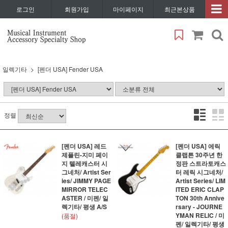
로그인
회원가입
마이페이지
최근본상품
일렉기타
[펜더 USA] Fender USA
정렬
[펜더 USA] 레드
[펜더 USA] 에릭
제플린-지미 페이
클랩튼 30주년 한
지 텔레캐스터 시
정판 스트라토캐스
그네처/ Artist Ser
터 레릭 시그네처/
ies/ JIMMY PAGE
Artist Series/ LIM
MIRROR TELEC
ITED ERIC CLAP
ASTER / 미펜/ 일
TON 30th Annive
렉기타/ 평생 A/S
rsary - JOURNE
YMAN RELIC / 미
(품절)
펜/ 일렉기타/ 평생