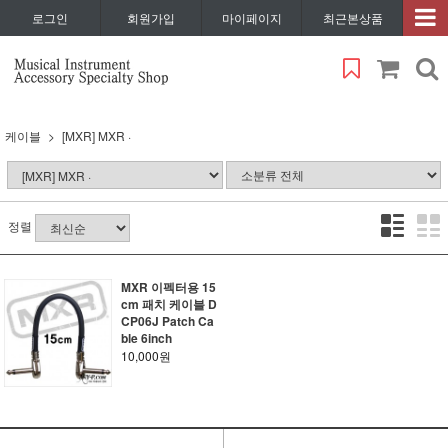
로그인
회원가입
마이페이지
최근본상품
케이블
[MXR] MXR ·
정렬
MXR 이펙터용 15
cm 패치 케이블 D
CP06J Patch Ca
ble 6inch
10,000원