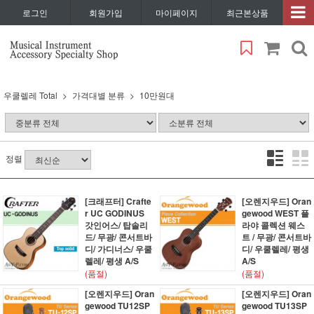
로그인
회원가입
마이페이지
최근본상품
우쿨렐레 Total
가격대별 분류
10만원대
정렬
[크래프터] Crafte
[오렌지우드] Oran
r UC GODINUS
gewood WEST 플
갓인어스/ 탑솔리
라야 콜렉션 웨스
드/ 무광/ 콘서트바
트 / 무광/ 콘서트바
디/ 가디너스/ 우쿨
디/ 우쿨렐레/ 평생
렐레/ 평생 A/S
A/S
(품절)
(품절)
[오렌지우드] Oran
[오렌지우드] Oran
gewood TU12SP
gewood TU13SP