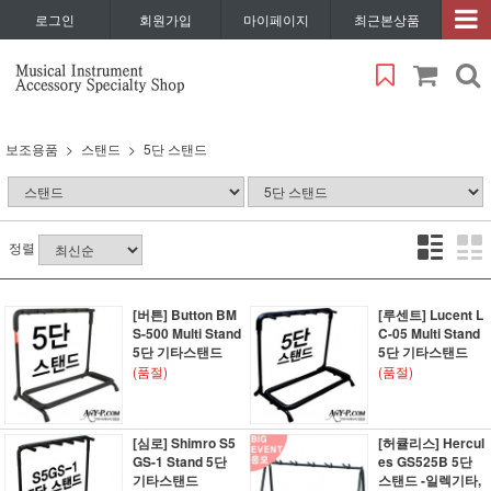
로그인
회원가입
마이페이지
최근본상품
보조용품
스탠드
5단 스탠드
정렬
[버튼] Button BM
[루센트] Lucent L
S-500 Multi Stand
C-05 Multi Stand
5단 기타스탠드
5단 기타스탠드
(품절)
(품절)
[심로] Shimro S5
[허큘리스] Hercul
GS-1 Stand 5단
es GS525B 5단
기타스탠드
스탠드 -일렉기타,