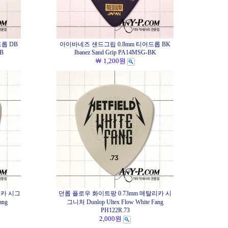
롭 DB
아이바네즈 샌드그립 0.8mm 티어드롭 BK
DB
Ibanez Sand Grip PA14MSG-BK
￦ 1,200원
리카 시그
던롭 플로우 화이트팡 0.73mm 메탈리카 시
ang
그니처 Dunlop Ultex Flow White Fang
PH122R.73
2,000원