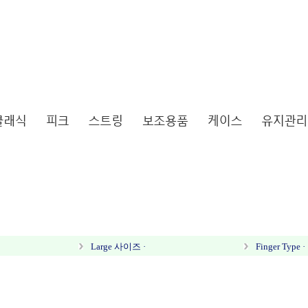
Large 사이즈 ·
Finger Type ·