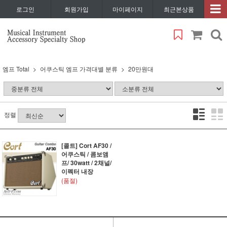
로그인
회원가입
마이페이지
최근본상품
엠프 Total
어쿠스틱 엠프 가격대별 분류
20만원대
정렬
[콜트] Cort AF30 /
어쿠스틱 / 콤보앰
프/ 30watt / 2채널/
이펙터 내장
(품절)