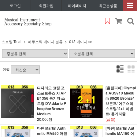
로그인
회원가입
마이페이지
최근본상품
스트링 Total
어쿠스틱 게이지 분류
013 게이지 set
정렬
다다리오 코팅 포
[올림피아] Olympi
스포브론즈 XTAP
a AGS910 Mediu
B1356 통기타 스
m 80/20 Bronze/
트링 D'Addario P
브론즈/ 어쿠스틱
hosphorBronze
스트링/ 2+1 이벤
Medium
트/ 통기타줄
20,000원
(품절)
마틴 Martin Auth
[마틴] Martin Aut
entic MA550 어센
hentic MA150 어