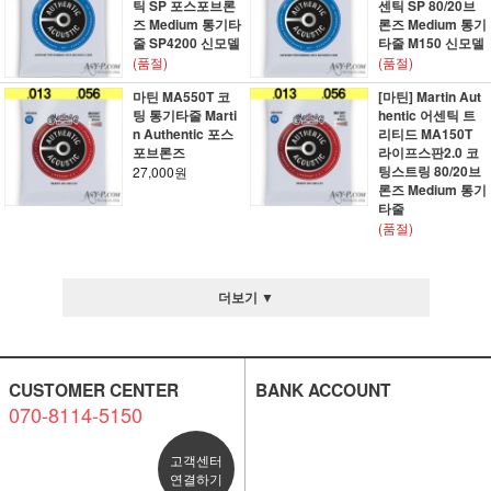
틱 SP 포스포브론
센틱 SP 80/20브
즈 Medium 통기타
론즈 Medium 통기
줄 SP4200 신모델
타줄 M150 신모델
(품절)
(품절)
마틴 MA550T 코
[마틴] Martin Aut
팅 통기타줄 Marti
hentic 어센틱 트
n Authentic 포스
리티드 MA150T
포브론즈
라이프스판2.0 코
팅스트링 80/20브
27,000원
론즈 Medium 통기
타줄
(품절)
더보기 ▼
CUSTOMER CENTER
BANK ACCOUNT
070-8114-5150
고객센터
연결하기