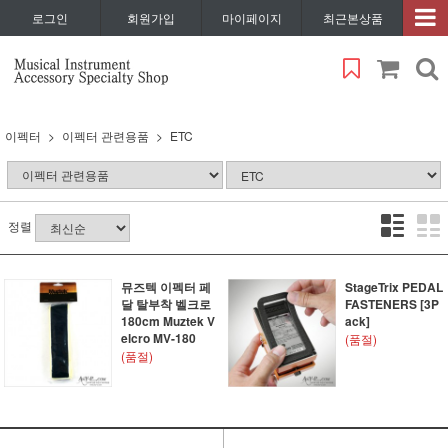
로그인
회원가입
마이페이지
최근본상품
이펙터
이펙터 관련용품
ETC
정렬
뮤즈텍 이펙터 페
StageTrix PEDAL
달 탈부착 벨크로
FASTENERS [3P
180cm Muztek V
ack]
elcro MV-180
(품절)
(품절)