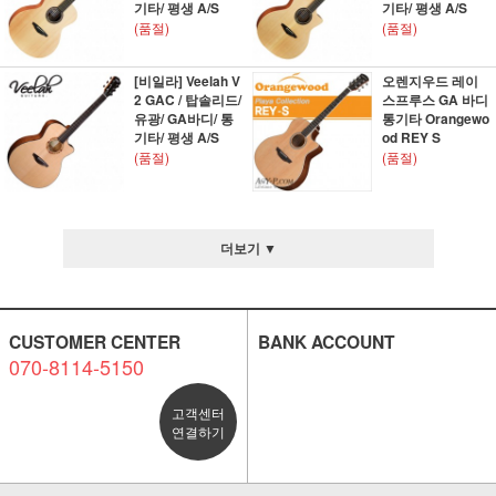
기타/ 평생 A/S
기타/ 평생 A/S
(품절)
(품절)
[비일라] Veelah V
오렌지우드 레이
2 GAC / 탑솔리드/
스프루스 GA 바디
유광/ GA바디/ 통
통기타 Orangewo
기타/ 평생 A/S
od REY S
(품절)
(품절)
더보기 ▼
CUSTOMER CENTER
BANK ACCOUNT
070-8114-5150
고객센터
연결하기