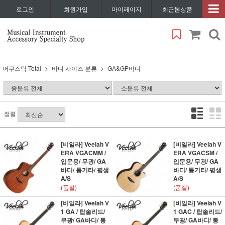
로그인
회원가입
마이페이지
최근본상품
어쿠스틱 Total
바디 사이즈 분류
GA&GP바디
정렬
[비일라] Veelah V
[비일라] Veelah V
ERA VGACMM /
ERA VGACSM /
입문용/ 무광/ GA
입문용/ 무광/ GA
바디/ 통기타/ 평생
바디/ 통기타/ 평생
A/S
A/S
(품절)
(품절)
[비일라] Veelah V
[비일라] Veelah V
1 GA / 탑솔리드/
1 GAC / 탑솔리드/
무광/ GA바디/ 통
무광/ GA바디/ 통