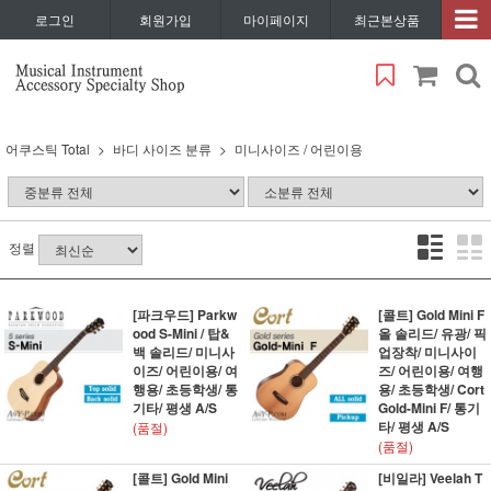
로그인
회원가입
마이페이지
최근본상품
어쿠스틱 Total
바디 사이즈 분류
미니사이즈 / 어린이용
정렬
[파크우드] Parkw
[콜트] Gold Mini F
ood S-Mini / 탑&
올 솔리드/ 유광/ 픽
백 솔리드/ 미니사
업장착/ 미니사이
이즈/ 어린이용/ 여
즈/ 어린이용/ 여행
행용/ 초등학생/ 통
용/ 초등학생/ Cort
기타/ 평생 A/S
Gold-Mini F/ 통기
타/ 평생 A/S
(품절)
(품절)
[콜트] Gold Mini
[비일라] Veelah T