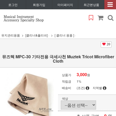
로그인
회원가입
마이페이지
최근본상품
유지관리용품
[클리너&폴리쉬] ·
[ 클리너 용품 ] ·
20
뮤즈텍 MPC-30 기타전용 극세사천 Muztek Tricot Microfiber
Cloth
3,000
상품가
원
적립금
1%
배송비
(조건)
지역별
색상
원